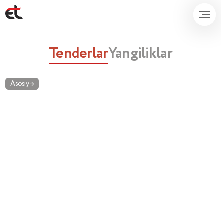
Tenderlar
Yangiliklar
Asosiy →