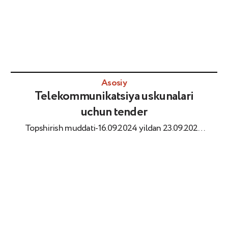
Asosiy
Telekommunikatsiya uskunalari
uchun tender
Topshirish muddati-16.09.2024 yildan 23.09.2024
yilgacha