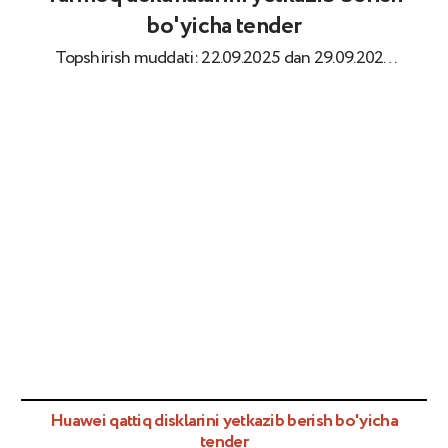
bo'yicha tender
Topshirish muddati: 22.09.2025 dan 29.09.2025
gacha
Huawei qattiq disklarini yetkazib berish bo'yicha
tender