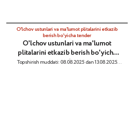
O'lchov ustunlari va ma'lumot plitalarini etkazib
berish bo'yicha tender
O'lchov ustunlari va ma'lumot
plitalarini etkazib berish bo'yicha
tender
Topshirish muddati: 08.08.2025 dan 13.08.2025
gacha