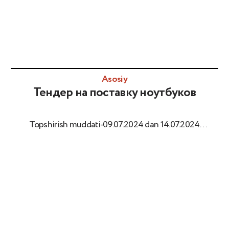
Asosiy
Тендер на поставку ноутбуков
Topshirish muddati-09.07.2024 dan 14.07.2024
gacha