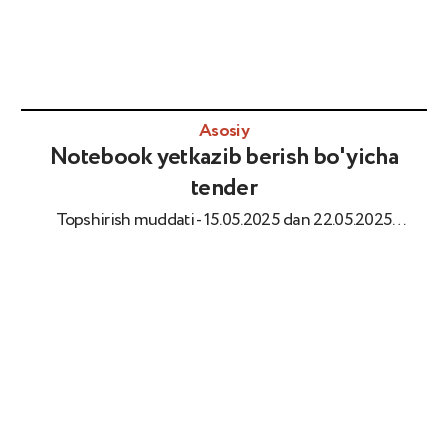
Asosiy
Notebook yetkazib berish bo'yicha
tender
Topshirish muddati - 15.05.2025 dan 22.05.2025
gacha