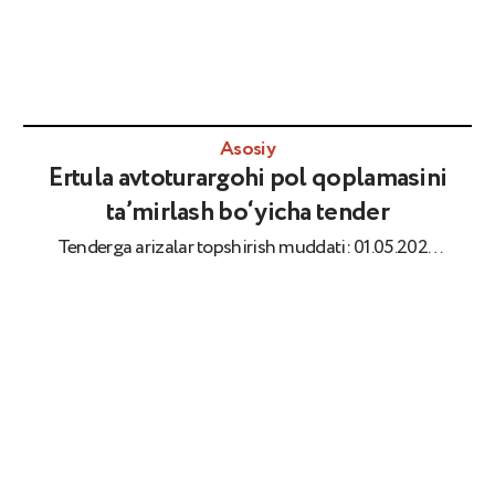
Asosiy
Ertula avtoturargohi pol qoplamasini
ta’mirlash bo‘yicha tender
Tenderga arizalar topshirish muddati: 01.05.2025
yildan 30.05.2025 yilgacha.